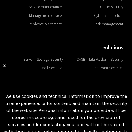
Service maintenance
Cloud security
Management service
Cyber architecture
Employee placement
Risk management
Solutions
Server + Storage Security
CASB -Multi Platform Security
Mail Security
End Point Security
Network Security
EDR & Next Generation
Web Security
Data Base Security
SIEM and Big Data
DLP and Sensitive Data
We use cookies and technical information to improve the
user experience, tailor content, and maintain the security
of the website. Personal information you provide will be
Follow us
stored in secure systems, used for the provision of
Facebook
services and for contacting you, and will not be shared
with third parties unless required by law. By continuing to