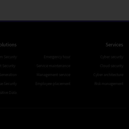
olutions
Services
rm Security
Emergency hour
Cyber security
t Security
Service maintenance
Cloud security
Generation
Management service
Cyber architecture
e Security
Employee placement
Risk management
itive Data