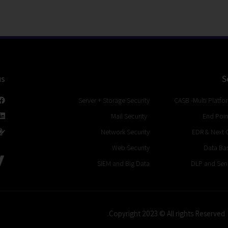
us
S
Server + Storage Security
CASB -Multi Platfo
Mail Security
End Poin
Network Security
EDR & Next 
Web Security
Data Bas
SIEM and Big Data
DLP and Sens
Copyright 2023 © All rights Reserved.