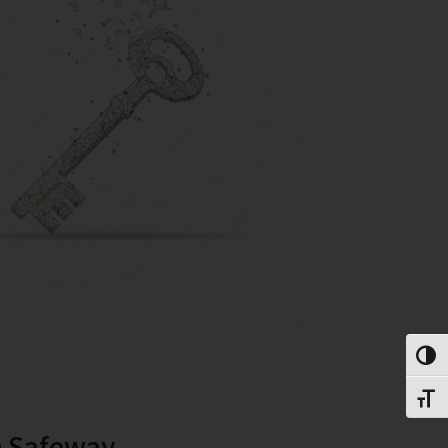
פעל/כבה ניגודיות גבוהה
תג גודל גופן
Safeway מספקת פתרונות Endpoint Security הכוללים: